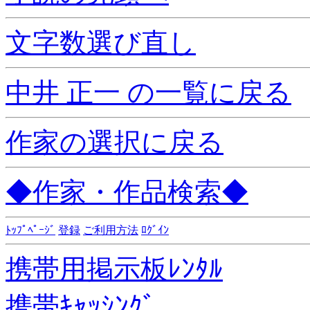
文字数選び直し
中井 正一 の一覧に戻る
作家の選択に戻る
◆作家・作品検索◆
ﾄｯﾌﾟﾍﾟｰｼﾞ
登録
ご利用方法
ﾛｸﾞｲﾝ
携帯用掲示板ﾚﾝﾀﾙ
携帯ｷｬｯｼﾝｸﾞ