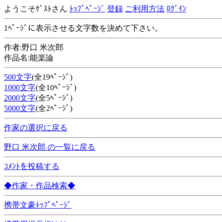
ようこそｹﾞｽﾄさん
ﾄｯﾌﾟﾍﾟｰｼﾞ
登録
ご利用方法
ﾛｸﾞｲﾝ
1ﾍﾟｰｼﾞに表示させる文字数を決めて下さい。
作者:野口 米次郎
作品名:能楽論
500文字
(全19ﾍﾟｰｼﾞ)
1000文字
(全10ﾍﾟｰｼﾞ)
2000文字
(全5ﾍﾟｰｼﾞ)
5000文字
(全2ﾍﾟｰｼﾞ)
作家の選択に戻る
野口 米次郎 の一覧に戻る
ｺﾒﾝﾄを投稿する
◆作家・作品検索◆
携帯文豪ﾄｯﾌﾟﾍﾟｰｼﾞ