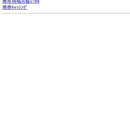
携帯用掲示板ﾚﾝﾀﾙ
携帯ｷｬｯｼﾝｸﾞ