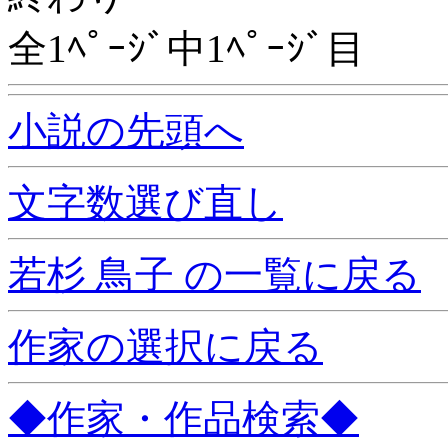
全1ﾍﾟｰｼﾞ中1ﾍﾟｰｼﾞ目
小説の先頭へ
文字数選び直し
若杉 鳥子 の一覧に戻る
作家の選択に戻る
◆作家・作品検索◆