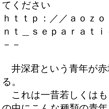
てください
ｈｔｔｐ：／／ａｏｚｏ
ｎｔ＿ｓｅｐａｒａｔｉ
－－
井深君という青年が赤
る。
これは一昔若しくはも
の中にこんな種類の青年