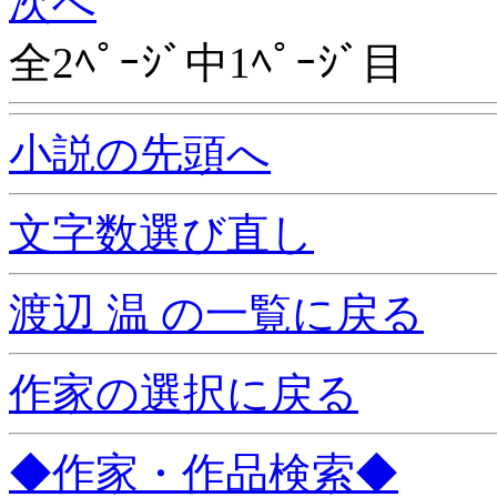
次へ
全2ﾍﾟｰｼﾞ中1ﾍﾟｰｼﾞ目
小説の先頭へ
文字数選び直し
渡辺 温 の一覧に戻る
作家の選択に戻る
◆作家・作品検索◆