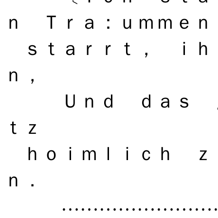
ｎ Ｔｒａ：ｕｍｍｅｎ
ｓｔａｒｒｔ， ｉｈ
ｎ，
Ｕｎｄ ｄａｓ ｇ
ｔｚ
ｈｏｉｍｌｉｃｈ ｚ
ｎ．
………………………