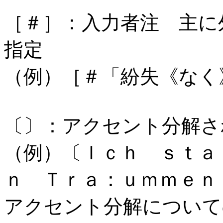
［＃］：入力者注 主に
指定
（例）［＃「紛失《なく
〔〕：アクセント分解さ
（例）〔Ｉｃｈ ｓｔａ
ｎ Ｔｒａ：ｕｍｍｅｎ
アクセント分解について