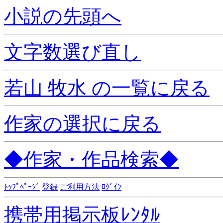
小説の先頭へ
文字数選び直し
若山 牧水 の一覧に戻る
作家の選択に戻る
◆作家・作品検索◆
ﾄｯﾌﾟﾍﾟｰｼﾞ
登録
ご利用方法
ﾛｸﾞｲﾝ
携帯用掲示板ﾚﾝﾀﾙ