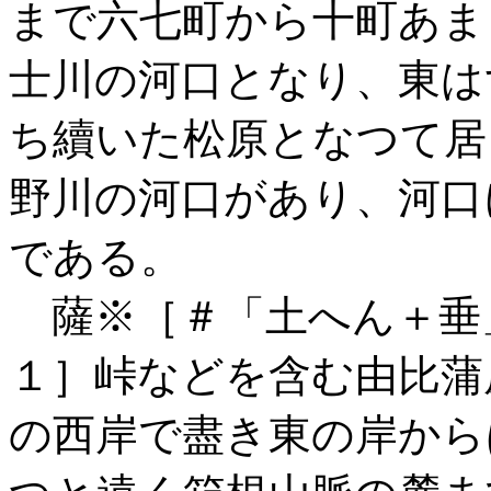
まで六七町から十町あま
士川の河口となり、東は
ち續いた松原となつて居
野川の河口があり、河口
である。
薩※［＃「土へん＋垂
１］峠などを含む由比蒲
の西岸で盡き東の岸から