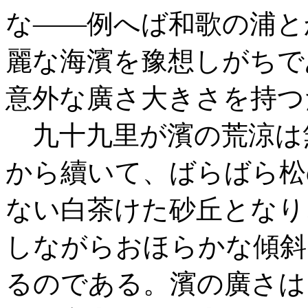
な――例へば和歌の浦と
麗な海濱を豫想しがちで
意外な廣さ大きさを持つ
九十九里が濱の荒涼は
から續いて、ばらばら松
ない白茶けた砂丘となり
しながらおほらかな傾斜
るのである。濱の廣さは