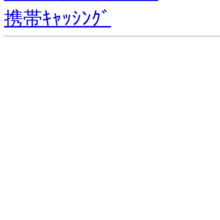
携帯ｷｬｯｼﾝｸﾞ