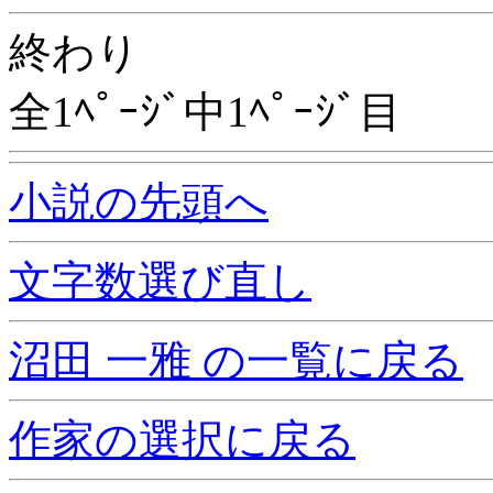
終わり
全1ﾍﾟｰｼﾞ中1ﾍﾟｰｼﾞ目
小説の先頭へ
文字数選び直し
沼田 一雅 の一覧に戻る
作家の選択に戻る