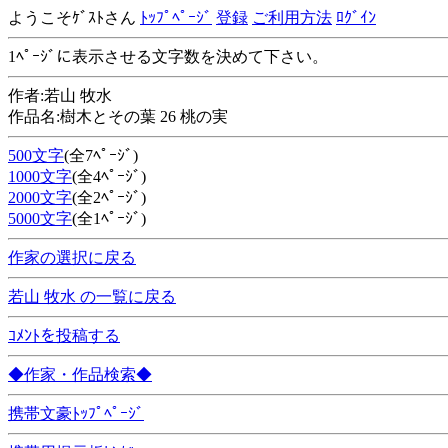
ようこそｹﾞｽﾄさん
ﾄｯﾌﾟﾍﾟｰｼﾞ
登録
ご利用方法
ﾛｸﾞｲﾝ
1ﾍﾟｰｼﾞに表示させる文字数を決めて下さい。
作者:若山 牧水
作品名:樹木とその葉 26 桃の実
500文字
(全7ﾍﾟｰｼﾞ)
1000文字
(全4ﾍﾟｰｼﾞ)
2000文字
(全2ﾍﾟｰｼﾞ)
5000文字
(全1ﾍﾟｰｼﾞ)
作家の選択に戻る
若山 牧水 の一覧に戻る
ｺﾒﾝﾄを投稿する
◆作家・作品検索◆
携帯文豪ﾄｯﾌﾟﾍﾟｰｼﾞ