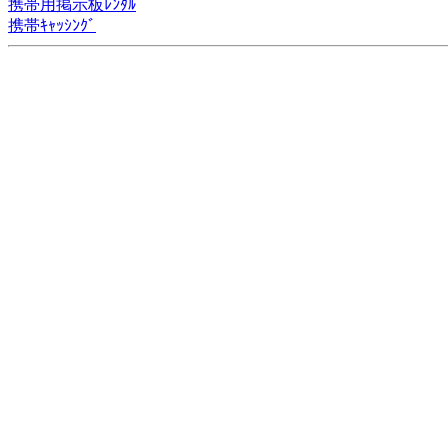
携帯用掲示板ﾚﾝﾀﾙ
携帯ｷｬｯｼﾝｸﾞ